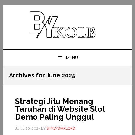
Skip
Skip
Skip
to
to
to
primary
main
primary
navigation
content
sidebar
MENU
Archives for June 2025
Strategi Jitu Menang
Taruhan di Website Slot
Demo Paling Unggul
JUNE 20, 2025
BY
SHYLYWARLORD