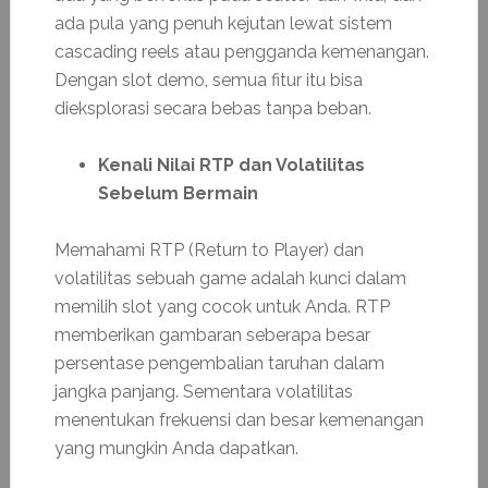
ada pula yang penuh kejutan lewat sistem
cascading reels atau pengganda kemenangan.
Dengan slot demo, semua fitur itu bisa
dieksplorasi secara bebas tanpa beban.
Kenali Nilai RTP dan Volatilitas
Sebelum Bermain
Memahami RTP (Return to Player) dan
volatilitas sebuah game adalah kunci dalam
memilih slot yang cocok untuk Anda. RTP
memberikan gambaran seberapa besar
persentase pengembalian taruhan dalam
jangka panjang. Sementara volatilitas
menentukan frekuensi dan besar kemenangan
yang mungkin Anda dapatkan.