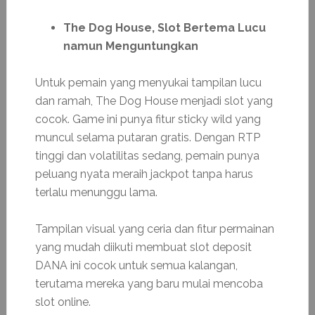
The Dog House, Slot Bertema Lucu
namun Menguntungkan
Untuk pemain yang menyukai tampilan lucu
dan ramah, The Dog House menjadi slot yang
cocok. Game ini punya fitur sticky wild yang
muncul selama putaran gratis. Dengan RTP
tinggi dan volatilitas sedang, pemain punya
peluang nyata meraih jackpot tanpa harus
terlalu menunggu lama.
Tampilan visual yang ceria dan fitur permainan
yang mudah diikuti membuat slot deposit
DANA ini cocok untuk semua kalangan,
terutama mereka yang baru mulai mencoba
slot online.