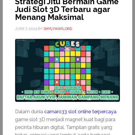
Strategi Jitu Bermain Game
Judi Slot 3D Terbaru agar
Menang Maksimal
JUNE 7, 2025
BY
SHYLYWARLORD
Dalam dunia
camaro33 slot online terpercaya
,
game slot 3D menjadi magnet kuat bagi para
pecinta hiburan digital. Tampilan grafis yang