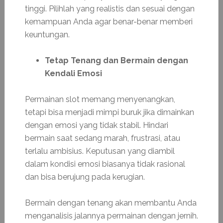
tinggi. Pilihlah yang realistis dan sesuai dengan
kemampuan Anda agar benar-benar memberi
keuntungan.
Tetap Tenang dan Bermain dengan
Kendali Emosi
Permainan slot memang menyenangkan,
tetapi bisa menjadi mimpi buruk jika dimainkan
dengan emosi yang tidak stabil. Hindari
bermain saat sedang marah, frustrasi, atau
terlalu ambisius. Keputusan yang diambil
dalam kondisi emosi biasanya tidak rasional
dan bisa berujung pada kerugian.
Bermain dengan tenang akan membantu Anda
menganalisis jalannya permainan dengan jernih.