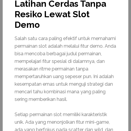
Latihan Cerdas Tanpa
Resiko Lewat Slot
Demo
Salah satu cara paling efektif untuk memahami
permainan slot adalah melalui fitur demo. Anda
bisa mencoba berbagai judul permainan,
mempelajari fitur spesial di dalamnya, dan
merasakan ritme permainan tanpa
mempertaruhkan uang sepeser pun. Ini adalah
kesempatan emas untuk menguji strategi dan
mencari tahu kombinasi mana yang paling
sering memberikan hasil.
Setiap permainan slot memiliki karakteristik
unik. Ada yang menonjolkan fitur mini-game,
ada yang berfokus pada scatter dan wild, dan