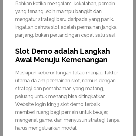
Bahkan ketika mengalami kekalahan, pemain
yang tenang lebih mampu bangkit dan
mengatur strategi baru daripada yang panik.
Ingatlah bahwa slot adalah permainan jangka
panjang, bukan pertandingan cepat satu sesi.
Slot Demo adalah Langkah
Awal Menuju Kemenangan
Meskipun keberuntungan tetap menjadi faktor
utama dalam permainan slot, namun dengan
strategi dan pemahaman yang matang,
peluang untuk menang bisa ditingkatkan.
Website login idn33 slot demo terbaik
memberi ruang bagi pemain untuk belajar,
mengenal game, dan menyusun strategi tanpa
harus mengeluarkan modal.