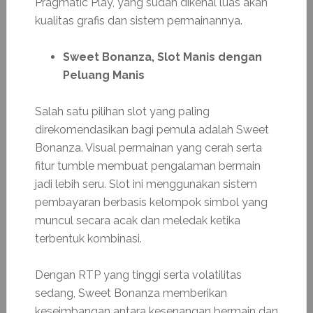
Pragmatic Play, yang sudah dikenal luas akan
kualitas grafis dan sistem permainannya.
Sweet Bonanza, Slot Manis dengan
Peluang Manis
Salah satu pilihan slot yang paling
direkomendasikan bagi pemula adalah Sweet
Bonanza. Visual permainan yang cerah serta
fitur tumble membuat pengalaman bermain
jadi lebih seru. Slot ini menggunakan sistem
pembayaran berbasis kelompok simbol yang
muncul secara acak dan meledak ketika
terbentuk kombinasi.
Dengan RTP yang tinggi serta volatilitas
sedang, Sweet Bonanza memberikan
keseimbangan antara kesenangan bermain dan