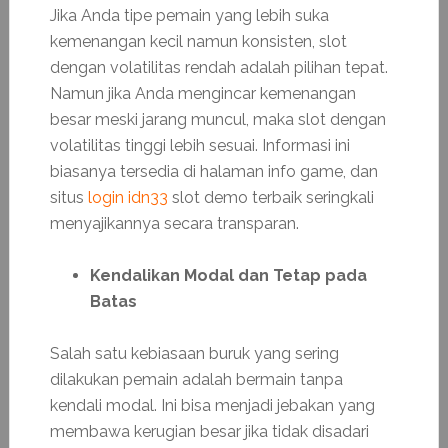
Jika Anda tipe pemain yang lebih suka
kemenangan kecil namun konsisten, slot
dengan volatilitas rendah adalah pilihan tepat.
Namun jika Anda mengincar kemenangan
besar meski jarang muncul, maka slot dengan
volatilitas tinggi lebih sesuai. Informasi ini
biasanya tersedia di halaman info game, dan
situs
login idn33
slot demo terbaik seringkali
menyajikannya secara transparan.
Kendalikan Modal dan Tetap pada
Batas
Salah satu kebiasaan buruk yang sering
dilakukan pemain adalah bermain tanpa
kendali modal. Ini bisa menjadi jebakan yang
membawa kerugian besar jika tidak disadari