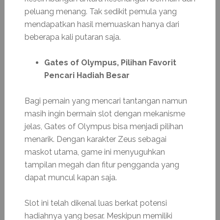
peluang menang. Tak sedikit pemula yang
mendapatkan hasil memuaskan hanya dari
beberapa kali putaran saja.
Gates of Olympus, Pilihan Favorit
Pencari Hadiah Besar
Bagi pemain yang mencari tantangan namun
masih ingin bermain slot dengan mekanisme
jelas, Gates of Olympus bisa menjadi pilihan
menarik. Dengan karakter Zeus sebagai
maskot utama, game ini menyuguhkan
tampilan megah dan fitur pengganda yang
dapat muncul kapan saja.
Slot ini telah dikenal luas berkat potensi
hadiahnya yang besar. Meskipun memiliki