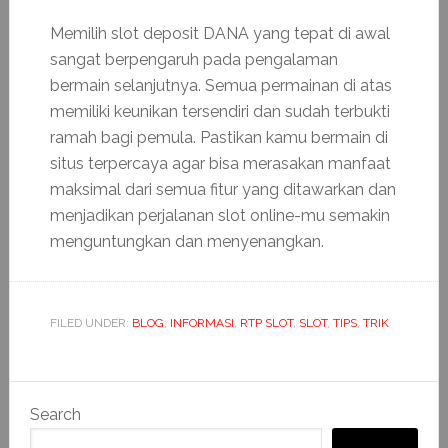
Memilih slot deposit DANA yang tepat di awal
sangat berpengaruh pada pengalaman
bermain selanjutnya. Semua permainan di atas
memiliki keunikan tersendiri dan sudah terbukti
ramah bagi pemula. Pastikan kamu bermain di
situs terpercaya agar bisa merasakan manfaat
maksimal dari semua fitur yang ditawarkan dan
menjadikan perjalanan slot online-mu semakin
menguntungkan dan menyenangkan.
FILED UNDER:
BLOG
,
INFORMASI
,
RTP SLOT
,
SLOT
,
TIPS
,
TRIK
Primary
Search
Sidebar