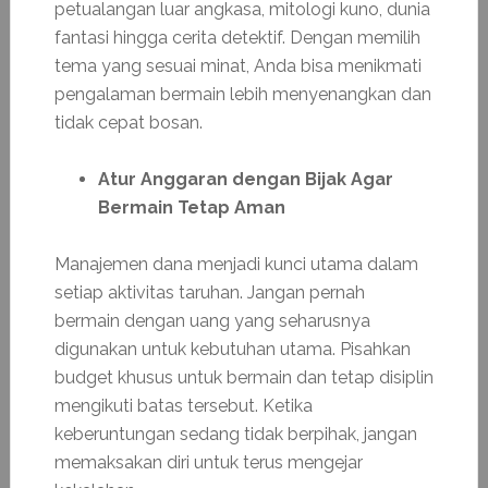
petualangan luar angkasa, mitologi kuno, dunia
fantasi hingga cerita detektif. Dengan memilih
tema yang sesuai minat, Anda bisa menikmati
pengalaman bermain lebih menyenangkan dan
tidak cepat bosan.
Atur Anggaran dengan Bijak Agar
Bermain Tetap Aman
Manajemen dana menjadi kunci utama dalam
setiap aktivitas taruhan. Jangan pernah
bermain dengan uang yang seharusnya
digunakan untuk kebutuhan utama. Pisahkan
budget khusus untuk bermain dan tetap disiplin
mengikuti batas tersebut. Ketika
keberuntungan sedang tidak berpihak, jangan
memaksakan diri untuk terus mengejar