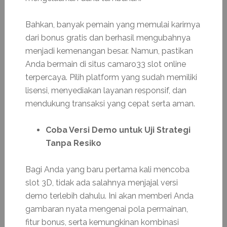
Bahkan, banyak pemain yang memulai karirnya
dari bonus gratis dan berhasil mengubahnya
menjadi kemenangan besar. Namun, pastikan
Anda bermain di situs camaro33 slot online
terpercaya. Pilih platform yang sudah memiliki
lisensi, menyediakan layanan responsif, dan
mendukung transaksi yang cepat serta aman.
Coba Versi Demo untuk Uji Strategi
Tanpa Resiko
Bagi Anda yang baru pertama kali mencoba
slot 3D, tidak ada salahnya menjajal versi
demo terlebih dahulu. Ini akan memberi Anda
gambaran nyata mengenai pola permainan,
fitur bonus, serta kemungkinan kombinasi