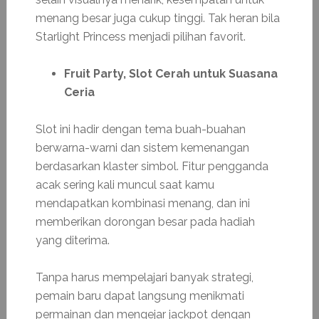
menang besar juga cukup tinggi. Tak heran bila
Starlight Princess menjadi pilihan favorit.
Fruit Party, Slot Cerah untuk Suasana
Ceria
Slot ini hadir dengan tema buah-buahan
berwarna-warni dan sistem kemenangan
berdasarkan klaster simbol. Fitur pengganda
acak sering kali muncul saat kamu
mendapatkan kombinasi menang, dan ini
memberikan dorongan besar pada hadiah
yang diterima.
Tanpa harus mempelajari banyak strategi,
pemain baru dapat langsung menikmati
permainan dan mengejar jackpot dengan