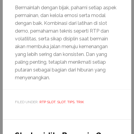
Bermainlah dengan bijak, pahami setiap aspek
permainan, dan kelola emosi serta modal
dengan baik. Kombinasi dari latihan di slot
demo, pemahaman teknis seperti RTP dan
volatilitas, serta sikap disiplin saat bermain
akan membuka jalan menuju kemenangan
yang lebih sering dan konsisten. Dan yang
paling penting, tetaplah menikmati setiap
putaran sebagai bagian dari hiburan yang
menyenangkan.
FILED UNDER:
RTP SLOT
,
SLOT
,
TIPS
,
TRIK