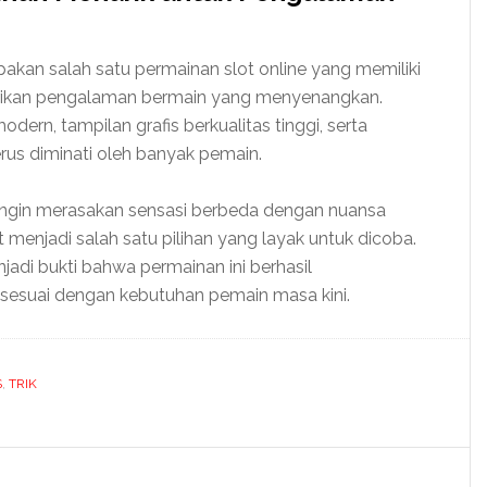
kan salah satu permainan slot online yang memiliki
kan pengalaman bermain yang menyenangkan.
ern, tampilan grafis berkualitas tinggi, serta
rus diminati oleh banyak pemain.
g ingin merasakan sensasi berbeda dengan nuansa
menjadi salah satu pilihan yang layak untuk dicoba.
adi bukti bahwa permainan ini berhasil
sesuai dengan kebutuhan pemain masa kini.
S
,
TRIK