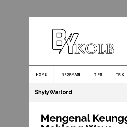
Skip
Skip
Skip
to
to
to
primary
main
primary
navigation
content
sidebar
HOME
INFORMASI
TIPS
TRIK
ShylyWarlord
Mengenal Keungg