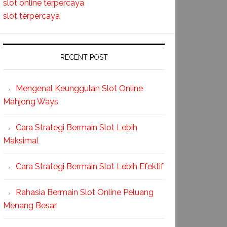
slot online terpercaya
slot terpercaya
RECENT POST
Mengenal Keunggulan Slot Online
Mahjong Ways
Cara Strategi Bermain Slot Lebih
Maksimal
Cara Strategi Bermain Slot Lebih Efektif
Rahasia Bermain Slot Online Peluang
Menang Besar