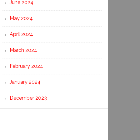
June 2024
May 2024
April 2024
March 2024
February 2024
January 2024
December 2023