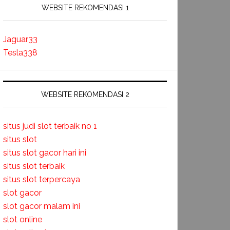
WEBSITE REKOMENDASI 1
Jaguar33
Tesla338
WEBSITE REKOMENDASI 2
situs judi slot terbaik no 1
situs slot
situs slot gacor hari ini
situs slot terbaik
situs slot terpercaya
slot gacor
slot gacor malam ini
slot online