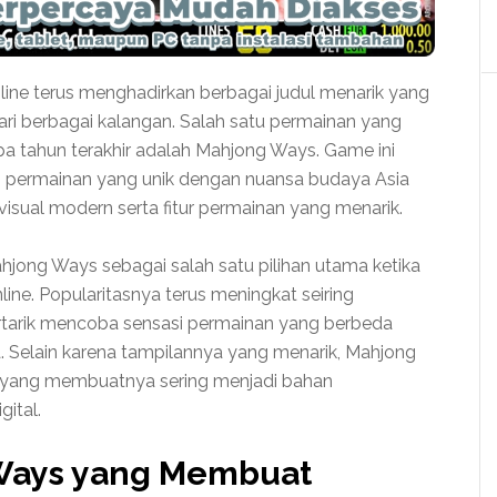
line terus menghadirkan berbagai judul menarik yang
ri berbagai kalangan. Salah satu permainan yang
pa tahun terakhir adalah Mahjong Ways. Game ini
p permainan yang unik dengan nuansa budaya Asia
visual modern serta fitur permainan yang menarik.
hjong Ways sebagai salah satu pilihan utama ketika
ine. Popularitasnya terus meningkat seiring
tarik mencoba sensasi permainan yang berbeda
 Selain karena tampilannya yang menarik, Mahjong
n yang membuatnya sering menjadi bahan
gital.
 Ways yang Membuat