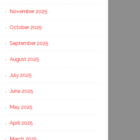
November 2025
October 2025
September 2025
August 2025
July 2025
June 2025
May 2025
April 2025
March 2025