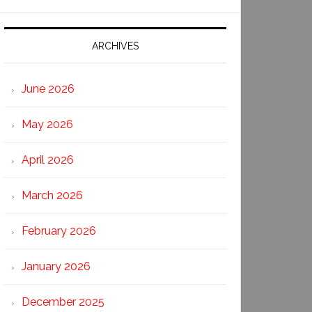
ARCHIVES
June 2026
May 2026
April 2026
March 2026
February 2026
January 2026
December 2025