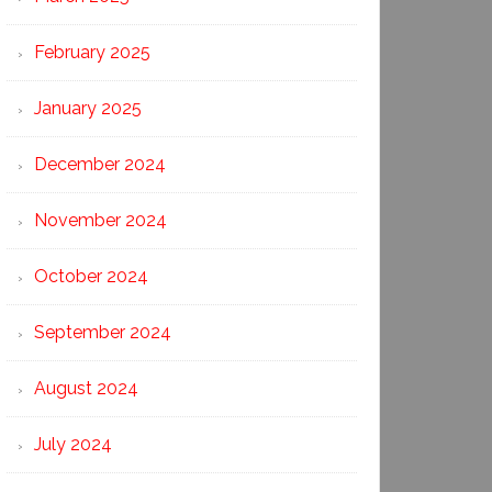
February 2025
January 2025
December 2024
November 2024
October 2024
September 2024
August 2024
July 2024