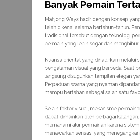
Banyak Pemain Terta
Mahjong Ways hadir dengan konsep yang t
telah dikenal selama bertahun-tahun. 
tradisional tersebut dengan teknologi 
bermain yang lebih segar dan menghibur.
Nuansa oriental yang dihadirkan melalui 
pengalaman visual yang berbeda. Saat p
langsung disuguhkan tampilan elegan ya
Perpaduan warna yang nyaman dipandang
mampu bertahan sebagai salah satu favor
Selain faktor visual, mekanisme perma
dapat dimainkan oleh berbagai kalangan
memahami alur permainan karena sistem
menawarkan sensasi yang menegangkan