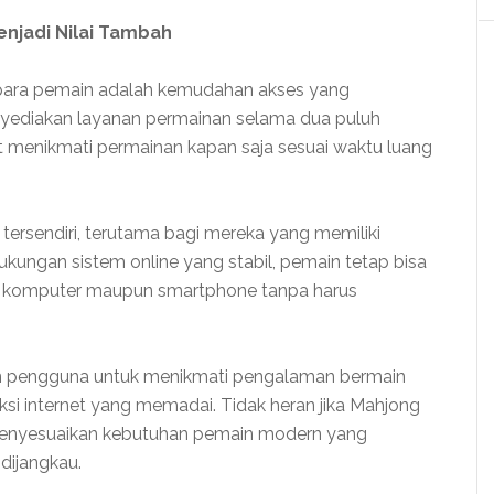
enjadi Nilai Tambah
i para pemain adalah kemudahan akses yang
enyediakan layanan permainan selama dua puluh
menikmati permainan kapan saja sesuai waktu luang
 tersendiri, terutama bagi mereka yang memiliki
dukungan sistem online yang stabil, pemain tetap bisa
t komputer maupun smartphone tanpa harus
n pengguna untuk menikmati pengalaman bermain
eksi internet yang memadai. Tidak heran jika Mahjong
enyesuaikan kebutuhan pemain modern yang
dijangkau.