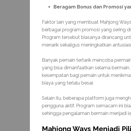
Beragam Bonus dan Promosi y
Faktor lain yang membuat Mahjong Ways
berbagai program promosi yang sering d
Program tersebut biasanya dirancang u
menarik sekaligus meningkatkan antusi
Banyak pemain tertarik mencoba permain
yang bisa dimanfaatkan selama bermain. 
kesempatan bagi pemain untuk menikmat
biaya yang terlalu besar.
Selain itu, beberapa platform juga mengh
pengguna aktif. Program semacam ini b
sehingga pengalaman bermain menjadi leb
Mahjong Ways Menjadi Pil