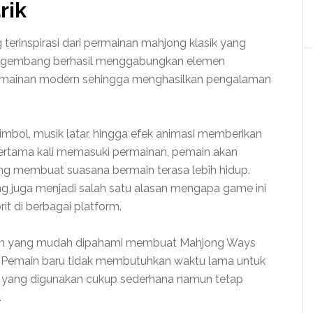
rik
erinspirasi dari permainan mahjong klasik yang
Pengembang berhasil menggabungkan elemen
permainan modern sehingga menghasilkan pengalaman
simbol, musik latar, hingga efek animasi memberikan
ertama kali memasuki permainan, pemain akan
ng membuat suasana bermain terasa lebih hidup.
 juga menjadi salah satu alasan mengapa game ini
it di berbagai platform.
inan yang mudah dipahami membuat Mahjong Ways
. Pemain baru tidak membutuhkan waktu lama untuk
 yang digunakan cukup sederhana namun tetap
.