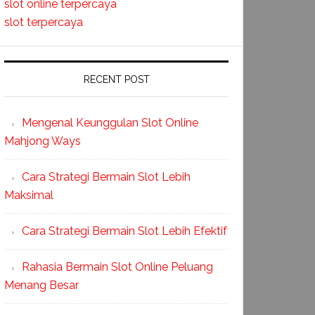
slot online terpercaya
slot terpercaya
RECENT POST
Mengenal Keunggulan Slot Online
Mahjong Ways
Cara Strategi Bermain Slot Lebih
Maksimal
Cara Strategi Bermain Slot Lebih Efektif
Rahasia Bermain Slot Online Peluang
Menang Besar