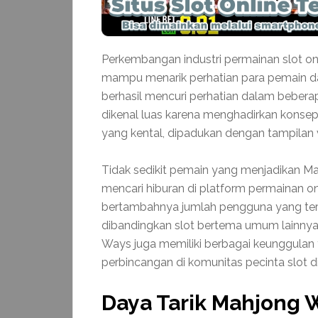
Perkembangan industri permainan slot on
mampu menarik perhatian para pemain da
berhasil mencuri perhatian dalam bebera
dikenal luas karena menghadirkan konse
yang kental, dipadukan dengan tampilan 
Tidak sedikit pemain yang menjadikan Ma
mencari hiburan di platform permainan onl
bertambahnya jumlah pengguna yang ter
dibandingkan slot bertema umum lainnya.
Ways juga memiliki berbagai keunggula
perbincangan di komunitas pecinta slot di
Daya Tarik Mahjong