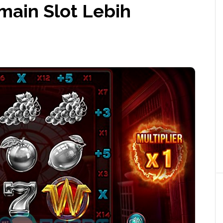
main Slot Lebih