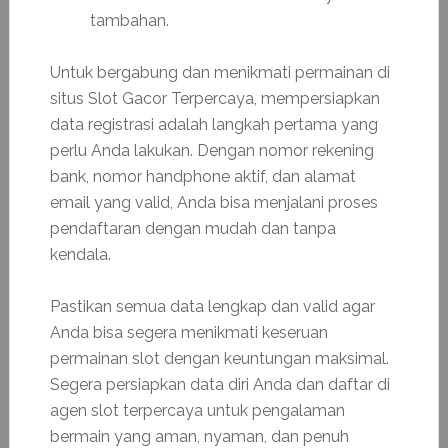
tambahan.
Untuk bergabung dan menikmati permainan di
situs Slot Gacor Terpercaya, mempersiapkan
data registrasi adalah langkah pertama yang
perlu Anda lakukan. Dengan nomor rekening
bank, nomor handphone aktif, dan alamat
email yang valid, Anda bisa menjalani proses
pendaftaran dengan mudah dan tanpa
kendala.
Pastikan semua data lengkap dan valid agar
Anda bisa segera menikmati keseruan
permainan slot dengan keuntungan maksimal.
Segera persiapkan data diri Anda dan daftar di
agen slot terpercaya untuk pengalaman
bermain yang aman, nyaman, dan penuh