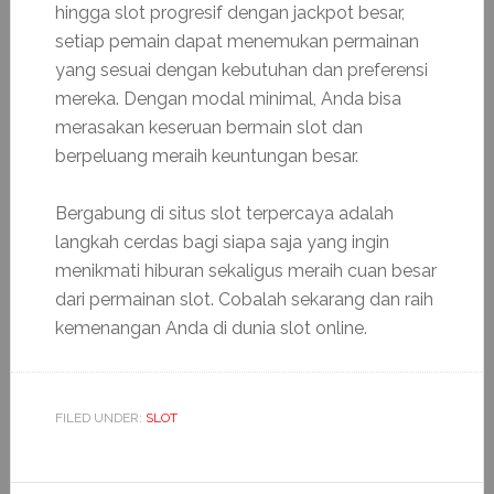
hingga slot progresif dengan jackpot besar,
setiap pemain dapat menemukan permainan
yang sesuai dengan kebutuhan dan preferensi
mereka. Dengan modal minimal, Anda bisa
merasakan keseruan bermain slot dan
berpeluang meraih keuntungan besar.
Bergabung di situs slot terpercaya adalah
langkah cerdas bagi siapa saja yang ingin
menikmati hiburan sekaligus meraih cuan besar
dari permainan slot. Cobalah sekarang dan raih
kemenangan Anda di dunia slot online.
FILED UNDER:
SLOT