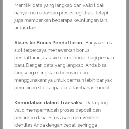
Memiliki data yang lengkap dan valid tidak
hanya memudahkan proses registrasi, tetapi
juga memberikan beberapa keuntungan lain,
antara lain:
Akses ke Bonus Pendaftaran
: Banyak situs
slot terpercaya menawarkan bonus
pendaftaran atau welcome bonus bagi pemain
baru. Dengan data yang lengkap, Anda bisa
langsung mengklaim bonus ini dan
menggunakannya untuk bermain lebih banyak
permainan slot tanpa perlu tambahan modal.
Kemudahan dalam Transaksi
: Data yang
valid mempermudah proses deposit dan
penarikan dana. Situs akan memverifikasi
identitas Anda dengan cepat, sehingga