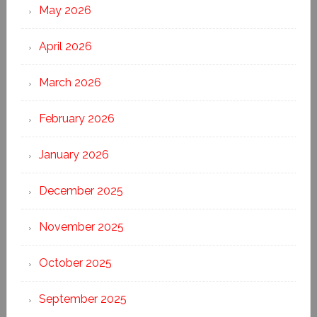
May 2026
April 2026
March 2026
February 2026
January 2026
December 2025
November 2025
October 2025
September 2025