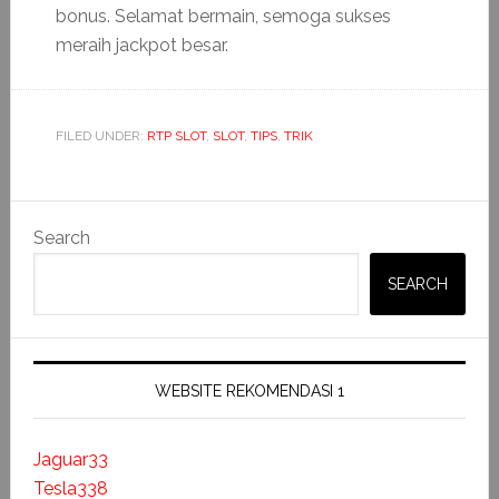
bonus. Selamat bermain, semoga sukses
meraih jackpot besar.
FILED UNDER:
RTP SLOT
,
SLOT
,
TIPS
,
TRIK
Primary
Search
Sidebar
SEARCH
WEBSITE REKOMENDASI 1
Jaguar33
Tesla338