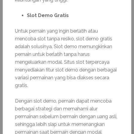
Slot Demo Gratis
Untuk pemain yang ingin berlatih atau
mencoba slot tanpa resiko, slot demo gratis
adalah solusinya. Slot demo memungkinkan
pemain untuk berlatih tanpa harus
mengeluarkan modal. Situs slot terpercaya
menyediakan fitur slot demo dengan berbagai
variasi permainan yang bisa diakses secara
gratis.
Dengan slot demo, pemain dapat mencoba
berbagai strategi dan memahami alur
permainan sebelum bermain dengan uang asli,
sehingga lebih siap untuk memenangkan
permainan saat bermain dengan modal