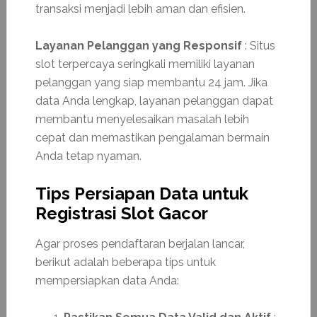
transaksi menjadi lebih aman dan efisien.
Layanan Pelanggan yang Responsif
: Situs
slot terpercaya seringkali memiliki layanan
pelanggan yang siap membantu 24 jam. Jika
data Anda lengkap, layanan pelanggan dapat
membantu menyelesaikan masalah lebih
cepat dan memastikan pengalaman bermain
Anda tetap nyaman.
Tips Persiapan Data untuk
Registrasi Slot Gacor
Agar proses pendaftaran berjalan lancar,
berikut adalah beberapa tips untuk
mempersiapkan data Anda: