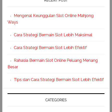
RECENT POST
Mengenal Keunggulan Slot Online Mahjong
Ways
Cara Strategi Bermain Slot Lebih Maksimal
Cara Strategi Bermain Slot Lebih Efektif
Rahasia Bermain Slot Online Peluang Menang
Besar
Tips dan Cara Strategi Bermain Slot Lebih Efektif
CATEGORIES