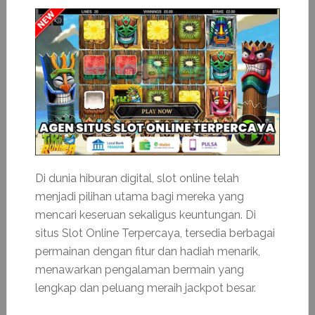
Di dunia hiburan digital, slot online telah
menjadi pilihan utama bagi mereka yang
mencari keseruan sekaligus keuntungan. Di
situs Slot Online Terpercaya, tersedia berbagai
permainan dengan fitur dan hadiah menarik,
menawarkan pengalaman bermain yang
lengkap dan peluang meraih jackpot besar.