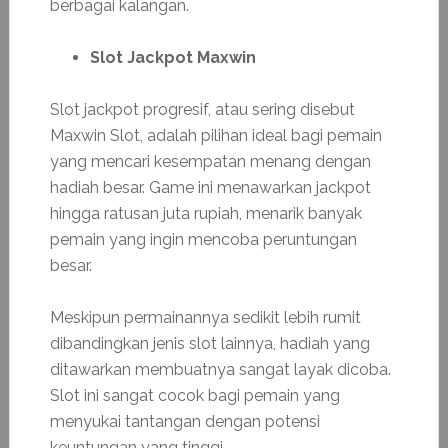
berbagai kalangan.
Slot Jackpot Maxwin
Slot jackpot progresif, atau sering disebut
Maxwin Slot, adalah pilihan ideal bagi pemain
yang mencari kesempatan menang dengan
hadiah besar. Game ini menawarkan jackpot
hingga ratusan juta rupiah, menarik banyak
pemain yang ingin mencoba peruntungan
besar.
Meskipun permainannya sedikit lebih rumit
dibandingkan jenis slot lainnya, hadiah yang
ditawarkan membuatnya sangat layak dicoba.
Slot ini sangat cocok bagi pemain yang
menyukai tantangan dengan potensi
keuntungan yang tinggi.