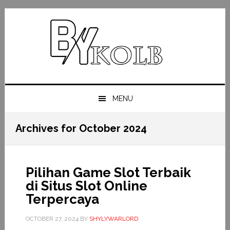
Skip
Skip
Skip
to
to
to
primary
main
primary
navigation
content
sidebar
MENU
Archives for October 2024
Pilihan Game Slot Terbaik
di Situs Slot Online
Terpercaya
OCTOBER 27, 2024
BY
SHYLYWARLORD