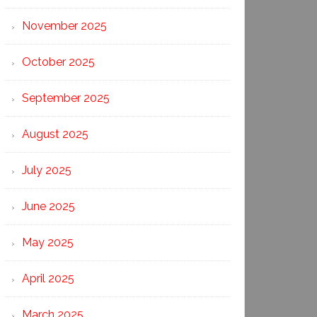
November 2025
October 2025
September 2025
August 2025
July 2025
June 2025
May 2025
April 2025
March 2025