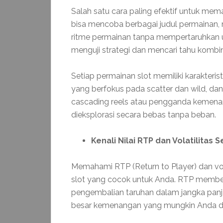
Salah satu cara paling efektif untuk mem
bisa mencoba berbagai judul permainan, 
ritme permainan tanpa mempertaruhkan u
menguji strategi dan mencari tahu kombi
Setiap permainan slot memiliki karakteris
yang berfokus pada scatter dan wild, da
cascading reels atau pengganda kemenang
dieksplorasi secara bebas tanpa beban.
Kenali Nilai RTP dan Volatilitas
Memahami RTP (Return to Player) dan vo
slot yang cocok untuk Anda. RTP membe
pengembalian taruhan dalam jangka panja
besar kemenangan yang mungkin Anda d