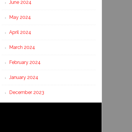
June 2024
May 2024
April 2024
March 2024
February 2024
January 2024
December 2023