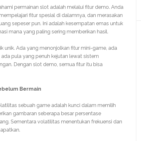
ahami permainan slot adalah melalui fitur demo. Anda
mempelajari fitur spesial di dalamnya, dan merasakan
ang sepeser pun. Ini adalah kesempatan emas untuk
nasi mana yang paling sering memberikan hasil.
tik unik. Ada yang menonjolkan fitur mini-game, ada
n ada pula yang penuh kejutan lewat sistem
an. Dengan slot demo, semua fitur itu bisa
 Sebelum Bermain
latilitas sebuah game adalah kunci dalam memilih
rikan gambaran seberapa besar persentase
ng. Sementara volatilitas menentukan frekuensi dan
apatkan.