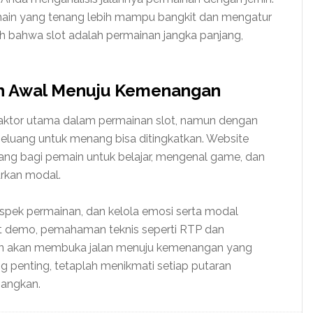
main yang tenang lebih mampu bangkit dan mengatur
lah bahwa slot adalah permainan jangka panjang,
h Awal Menuju Kemenangan
aktor utama dalam permainan slot, namun dengan
luang untuk menang bisa ditingkatkan. Website
uang bagi pemain untuk belajar, mengenal game, dan
rkan modal.
aspek permainan, dan kelola emosi serta modal
slot demo, pemahaman teknis seperti RTP dan
ermain akan membuka jalan menuju kemenangan yang
ng penting, tetaplah menikmati setiap putaran
nangkan.