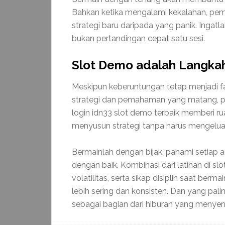
Bahkan ketika mengalami kekalahan, pe
strategi baru daripada yang panik. Ingat
bukan pertandingan cepat satu sesi.
Slot Demo adalah Langka
Meskipun keberuntungan tetap menjadi f
strategi dan pemahaman yang matang, pe
login idn33 slot demo terbaik memberi r
menyusun strategi tanpa harus mengelua
Bermainlah dengan bijak, pahami setiap 
dengan baik. Kombinasi dari latihan di 
volatilitas, serta sikap disiplin saat b
lebih sering dan konsisten. Dan yang pali
sebagai bagian dari hiburan yang menye