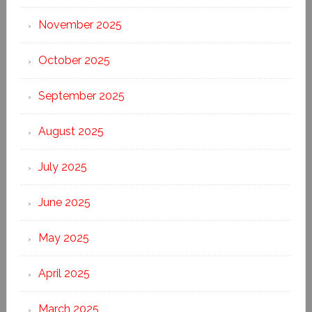
November 2025
October 2025
September 2025
August 2025
July 2025
June 2025
May 2025
April 2025
March 2025