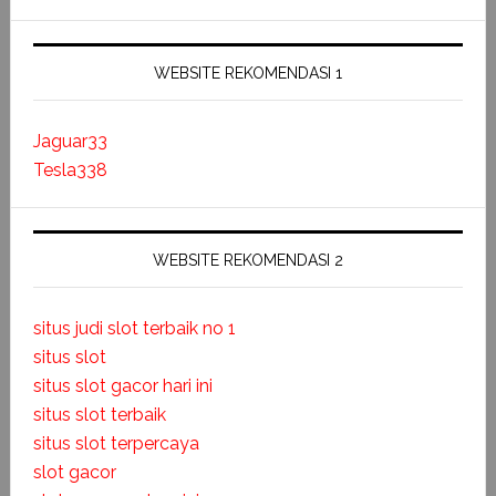
WEBSITE REKOMENDASI 1
Jaguar33
Tesla338
WEBSITE REKOMENDASI 2
situs judi slot terbaik no 1
situs slot
situs slot gacor hari ini
situs slot terbaik
situs slot terpercaya
slot gacor