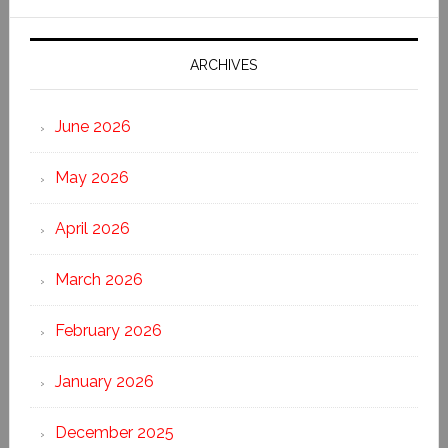
ARCHIVES
June 2026
May 2026
April 2026
March 2026
February 2026
January 2026
December 2025