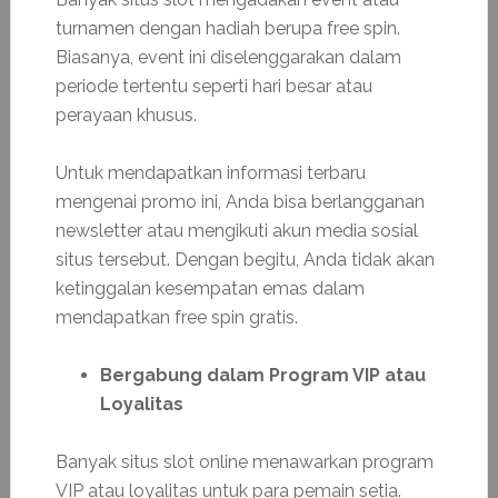
turnamen dengan hadiah berupa free spin.
Biasanya, event ini diselenggarakan dalam
periode tertentu seperti hari besar atau
perayaan khusus.
Untuk mendapatkan informasi terbaru
mengenai promo ini, Anda bisa berlangganan
newsletter atau mengikuti akun media sosial
situs tersebut. Dengan begitu, Anda tidak akan
ketinggalan kesempatan emas dalam
mendapatkan free spin gratis.
Bergabung dalam Program VIP atau
Loyalitas
Banyak situs slot online menawarkan program
VIP atau loyalitas untuk para pemain setia.