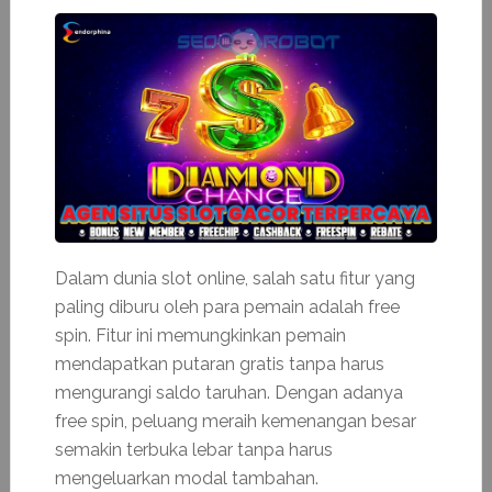
Dalam dunia slot online, salah satu fitur yang
paling diburu oleh para pemain adalah free
spin. Fitur ini memungkinkan pemain
mendapatkan putaran gratis tanpa harus
mengurangi saldo taruhan. Dengan adanya
free spin, peluang meraih kemenangan besar
semakin terbuka lebar tanpa harus
mengeluarkan modal tambahan.