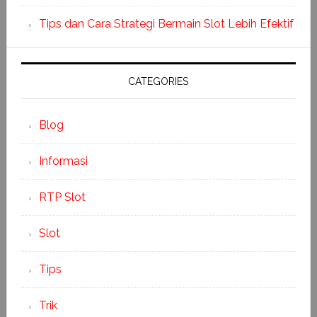
Tips dan Cara Strategi Bermain Slot Lebih Efektif
CATEGORIES
Blog
Informasi
RTP Slot
Slot
Tips
Trik