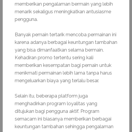
memberikan pengalaman bermain yang lebih
menarik sekaligus meningkatkan antusiasme
pengguna.
Banyak pemain tertarik mencoba permainan ini
karena adanya berbagai keuntungan tambahan
yang bisa dimanfaatkan selama bermain.
Kehadiran promo tertentu sering kali
memberikan kesempatan bagi pemain untuk
menikmati permainan lebih lama tanpa harus
mengeluarkan biaya yang terlalu besar.
Selain itu, beberapa platform juga
menghadirkan program loyalitas yang
ditujukan bagi pengguna aktif. Program
semacam ini biasanya memberikan berbagai
keuntungan tambahan sehingga pengalaman