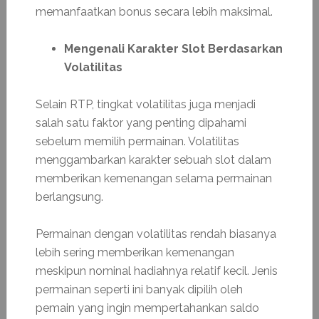
memanfaatkan bonus secara lebih maksimal.
Mengenali Karakter Slot Berdasarkan
Volatilitas
Selain RTP, tingkat volatilitas juga menjadi
salah satu faktor yang penting dipahami
sebelum memilih permainan. Volatilitas
menggambarkan karakter sebuah slot dalam
memberikan kemenangan selama permainan
berlangsung.
Permainan dengan volatilitas rendah biasanya
lebih sering memberikan kemenangan
meskipun nominal hadiahnya relatif kecil. Jenis
permainan seperti ini banyak dipilih oleh
pemain yang ingin mempertahankan saldo