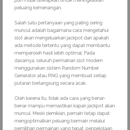
pun mulai diterapkan untuk meningkatkan
peluang kemenangan.
Salah satu pertanyaan yang paling sering
muncul adalah bagaimana cara mengetahui
slot akan mengeluarkan jackpot dan apakah
ada metode tertentu yang dapat membantu
memperoleh hasil lebih optimal.
Pada
dasarnya, seluruh permainan slot modern
menggunakan sistem Random Number
Generator atau RNG yang membuat setiap
putaran berlangsung secara acak.
Oleh karena itu, tidak ada cara yang benar-
benar mampu memastikan kapan jackpot akan
muncul. Meski demikian, pemain tetap dapat
mengoptimalkan peluang bermain melalui
pemilihan permainan yang tepat, pengelolaan