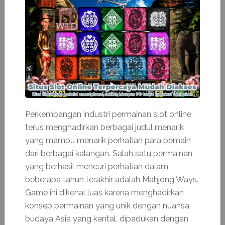
Perkembangan industri permainan slot online
terus menghadirkan berbagai judul menarik
yang mampu menarik perhatian para pemain
dari berbagai kalangan. Salah satu permainan
yang berhasil mencuri perhatian dalam
beberapa tahun terakhir adalah Mahjong Ways.
Game ini dikenal luas karena menghadirkan
konsep permainan yang unik dengan nuansa
budaya Asia yang kental, dipadukan dengan