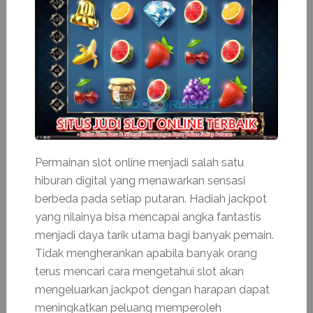
Permainan slot online menjadi salah satu
hiburan digital yang menawarkan sensasi
berbeda pada setiap putaran. Hadiah jackpot
yang nilainya bisa mencapai angka fantastis
menjadi daya tarik utama bagi banyak pemain.
Tidak mengherankan apabila banyak orang
terus mencari cara mengetahui slot akan
mengeluarkan jackpot dengan harapan dapat
meningkatkan peluang memperoleh