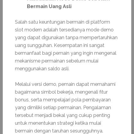
Bermain Uang Asli
Salah satu keuntungan bermain di platform
slot modern adalah tersedianya mode demo
yang dapat digunakan tanpa mempertaruhkan
uang sungguhan. Kesempatan ini sangat
bermanfaat bagi pemain yang ingin mengenal
mekanisme permainan sebelum mulai
menggunakan saldo asli.
Melalui versi demo, pemain dapat memahami
bagaimana simbol bekerja, mengenali fitur
bonus, serta mempelajari pola pembayaran
yang dimiliki setiap permainan. Pengalaman
tersebut menjadi bekal yang cukup penting
untuk menentukan strategi ketika mulai
bermain dengan taruhan sesungguhnya.