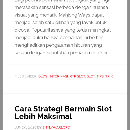
merasakan sensasi berbeda dengan nuansa
visual yang menarik, Mahjong Ways dapat
menjadi salah satu pilihan yang layak untuk
dicoba. Popularitasnya yang terus meningkat
menjadi bukti bahwa permainan ini berhasil
menghadirkan pengalaman hiburan yang
sesuai dengan kebutuhan pemain masa kini.
FILED UNDER:
BLOG
,
INFORMASI
,
RTP SLOT
,
SLOT
,
TIPS
,
TRIK
Cara Strategi Bermain Slot
Lebih Maksimal
JUNE 9, 2026
BY
SHYLYWARLORD