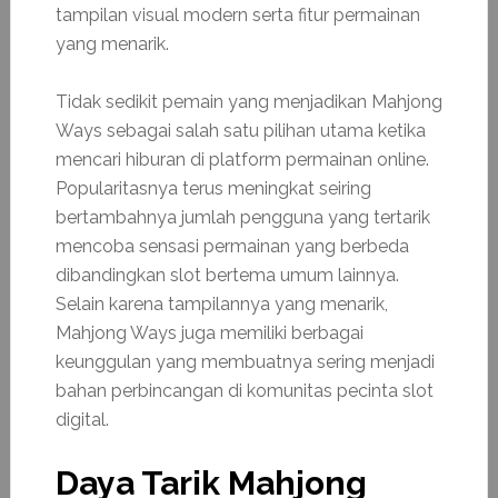
tampilan visual modern serta fitur permainan
yang menarik.
Tidak sedikit pemain yang menjadikan Mahjong
Ways sebagai salah satu pilihan utama ketika
mencari hiburan di platform permainan online.
Popularitasnya terus meningkat seiring
bertambahnya jumlah pengguna yang tertarik
mencoba sensasi permainan yang berbeda
dibandingkan slot bertema umum lainnya.
Selain karena tampilannya yang menarik,
Mahjong Ways juga memiliki berbagai
keunggulan yang membuatnya sering menjadi
bahan perbincangan di komunitas pecinta slot
digital.
Daya Tarik Mahjong