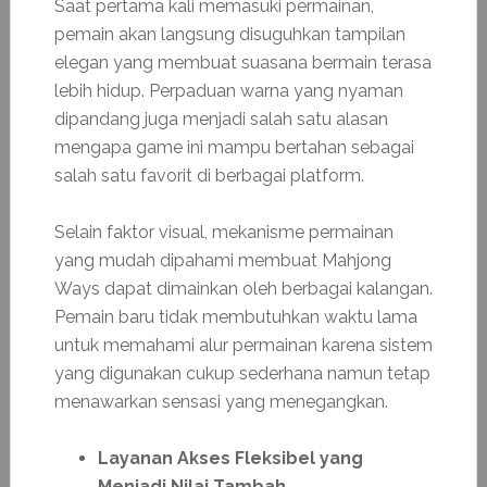
Saat pertama kali memasuki permainan,
pemain akan langsung disuguhkan tampilan
elegan yang membuat suasana bermain terasa
lebih hidup. Perpaduan warna yang nyaman
dipandang juga menjadi salah satu alasan
mengapa game ini mampu bertahan sebagai
salah satu favorit di berbagai platform.
Selain faktor visual, mekanisme permainan
yang mudah dipahami membuat Mahjong
Ways dapat dimainkan oleh berbagai kalangan.
Pemain baru tidak membutuhkan waktu lama
untuk memahami alur permainan karena sistem
yang digunakan cukup sederhana namun tetap
menawarkan sensasi yang menegangkan.
Layanan Akses Fleksibel yang
Menjadi Nilai Tambah