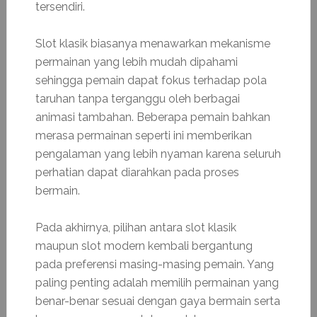
tersendiri.
Slot klasik biasanya menawarkan mekanisme
permainan yang lebih mudah dipahami
sehingga pemain dapat fokus terhadap pola
taruhan tanpa terganggu oleh berbagai
animasi tambahan. Beberapa pemain bahkan
merasa permainan seperti ini memberikan
pengalaman yang lebih nyaman karena seluruh
perhatian dapat diarahkan pada proses
bermain.
Pada akhirnya, pilihan antara slot klasik
maupun slot modern kembali bergantung
pada preferensi masing-masing pemain. Yang
paling penting adalah memilih permainan yang
benar-benar sesuai dengan gaya bermain serta