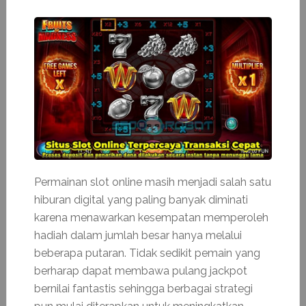
Permainan slot online masih menjadi salah satu
hiburan digital yang paling banyak diminati
karena menawarkan kesempatan memperoleh
hadiah dalam jumlah besar hanya melalui
beberapa putaran. Tidak sedikit pemain yang
berharap dapat membawa pulang jackpot
bernilai fantastis sehingga berbagai strategi