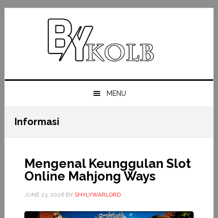
Skip
Skip
Skip
to
to
to
primary
main
primary
navigation
content
sidebar
MENU
Informasi
Mengenal Keunggulan Slot
Online Mahjong Ways
JUNE 23, 2026
BY
SHYLYWARLORD