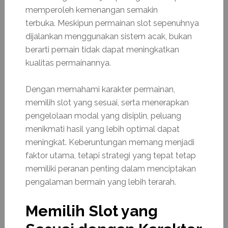
memperoleh kemenangan semakin
terbuka.
Meskipun permainan slot sepenuhnya
dijalankan menggunakan sistem acak, bukan
berarti pemain tidak dapat meningkatkan
kualitas permainannya.
Dengan memahami karakter permainan,
memilih slot yang sesuai, serta menerapkan
pengelolaan modal yang disiplin, peluang
menikmati hasil yang lebih optimal dapat
meningkat. Keberuntungan memang menjadi
faktor utama, tetapi strategi yang tepat tetap
memiliki peranan penting dalam menciptakan
pengalaman bermain yang lebih terarah.
Memilih Slot yang