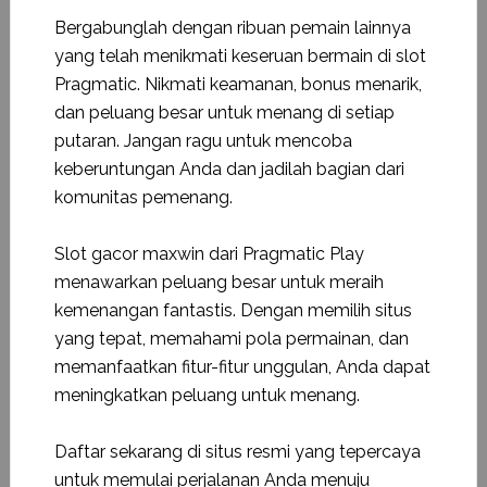
Bergabunglah dengan ribuan pemain lainnya
yang telah menikmati keseruan bermain di slot
Pragmatic. Nikmati keamanan, bonus menarik,
dan peluang besar untuk menang di setiap
putaran. Jangan ragu untuk mencoba
keberuntungan Anda dan jadilah bagian dari
komunitas pemenang.
Slot gacor maxwin dari Pragmatic Play
menawarkan peluang besar untuk meraih
kemenangan fantastis. Dengan memilih situs
yang tepat, memahami pola permainan, dan
memanfaatkan fitur-fitur unggulan, Anda dapat
meningkatkan peluang untuk menang.
Daftar sekarang di situs resmi yang tepercaya
untuk memulai perjalanan Anda menuju