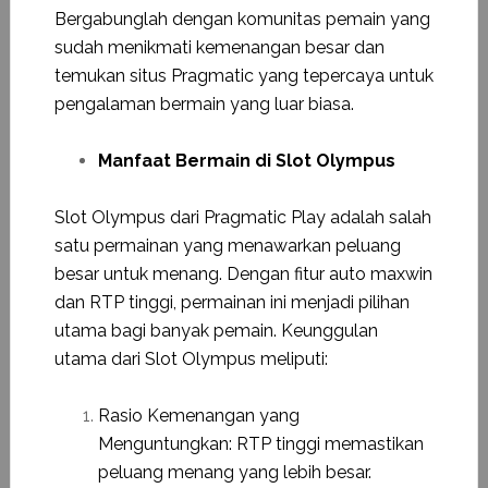
Bergabunglah dengan komunitas pemain yang
sudah menikmati kemenangan besar dan
temukan situs Pragmatic yang tepercaya untuk
pengalaman bermain yang luar biasa.
Manfaat Bermain di Slot Olympus
Slot Olympus dari Pragmatic Play adalah salah
satu permainan yang menawarkan peluang
besar untuk menang. Dengan fitur auto maxwin
dan RTP tinggi, permainan ini menjadi pilihan
utama bagi banyak pemain. Keunggulan
utama dari Slot Olympus meliputi:
Rasio Kemenangan yang
Menguntungkan: RTP tinggi memastikan
peluang menang yang lebih besar.