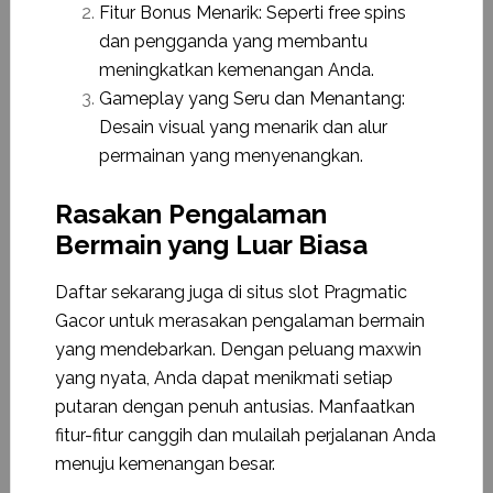
Fitur Bonus Menarik: Seperti free spins
dan pengganda yang membantu
meningkatkan kemenangan Anda.
Gameplay yang Seru dan Menantang:
Desain visual yang menarik dan alur
permainan yang menyenangkan.
Rasakan Pengalaman
Bermain yang Luar Biasa
Daftar sekarang juga di situs slot Pragmatic
Gacor untuk merasakan pengalaman bermain
yang mendebarkan. Dengan peluang maxwin
yang nyata, Anda dapat menikmati setiap
putaran dengan penuh antusias. Manfaatkan
fitur-fitur canggih dan mulailah perjalanan Anda
menuju kemenangan besar.