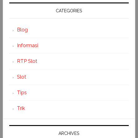
CATEGORIES
Blog
Informasi
RTP Slot
Slot
Tips
Trik
ARCHIVES