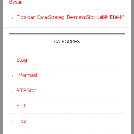
Besar
Tips dan Cara Strategi Bermain Slot Lebih Efektif
CATEGORIES
Blog
Informasi
RTP Slot
Slot
Tips