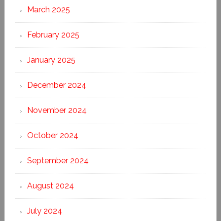
March 2025
February 2025
January 2025
December 2024
November 2024
October 2024
September 2024
August 2024
July 2024