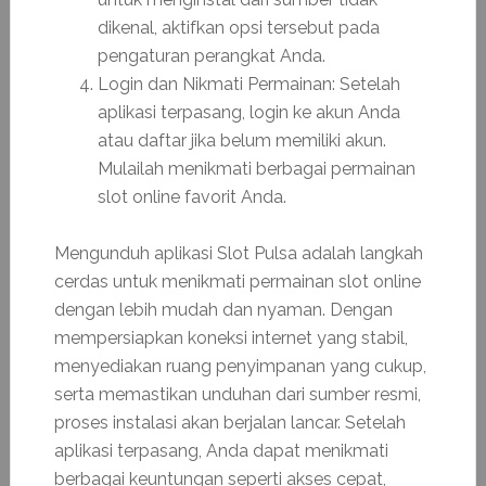
dikenal, aktifkan opsi tersebut pada
pengaturan perangkat Anda.
Login dan Nikmati Permainan: Setelah
aplikasi terpasang, login ke akun Anda
atau daftar jika belum memiliki akun.
Mulailah menikmati berbagai permainan
slot online favorit Anda.
Mengunduh aplikasi Slot Pulsa adalah langkah
cerdas untuk menikmati permainan slot online
dengan lebih mudah dan nyaman. Dengan
mempersiapkan koneksi internet yang stabil,
menyediakan ruang penyimpanan yang cukup,
serta memastikan unduhan dari sumber resmi,
proses instalasi akan berjalan lancar. Setelah
aplikasi terpasang, Anda dapat menikmati
berbagai keuntungan seperti akses cepat,