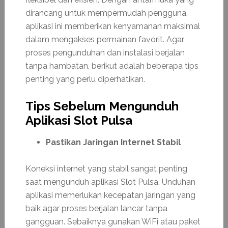
dirancang untuk mempermudah pengguna,
aplikasi ini memberikan kenyamanan maksimal
dalam mengakses permainan favorit. Agar
proses pengunduhan dan instalasi berjalan
tanpa hambatan, berikut adalah beberapa tips
penting yang perlu diperhatikan.
Tips Sebelum Mengunduh
Aplikasi Slot Pulsa
Pastikan Jaringan Internet Stabil
Koneksi internet yang stabil sangat penting
saat mengunduh aplikasi Slot Pulsa. Unduhan
aplikasi memerlukan kecepatan jaringan yang
baik agar proses berjalan lancar tanpa
gangguan. Sebaiknya gunakan WiFi atau paket