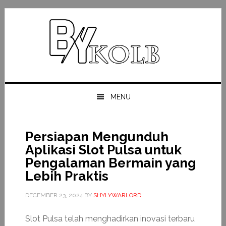
Skip
Skip
Skip
to
to
to
primary
main
primary
navigation
content
sidebar
MENU
Persiapan Mengunduh
Aplikasi Slot Pulsa untuk
Pengalaman Bermain yang
Lebih Praktis
DECEMBER 23, 2024
BY
SHYLYWARLORD
Slot Pulsa telah menghadirkan inovasi terbaru