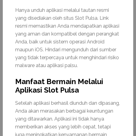
Hanya unduh aplikasi melalui tautan resmi
yang disediakan oleh situs Slot Pulsa. Link
resmi memastikan Anda mendapatkan aplikasi
yang aman dan kompatibel dengan perangkat
Anda, baik untuk sistem operasi Android
maupun iOS. Hindari mengunduh dari sumber
yang tidak terpercaya untuk menghindari risiko
malware atau aplikasi palsu.
Manfaat Bermain Melalui
Aplikasi Slot Pulsa
Setelah aplikasi berhasil diunduh dan dipasang,
Anda akan merasakan berbagai keuntungan
yang ditawarkan. Aplikasi ini tidak hanya
memberikan akses yang lebih cepat, tetapi
juga meningkatkan kenyamanan bermain