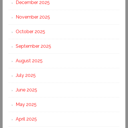
December 2025
November 2025
October 2025
September 2025
August 2025
July 2025
June 2025
May 2025
April 2025