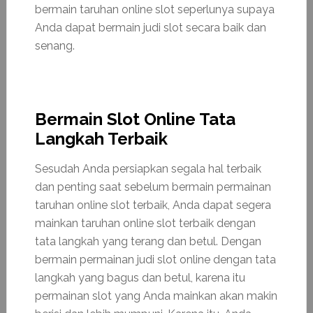
bermain taruhan online slot seperlunya supaya
Anda dapat bermain judi slot secara baik dan
senang.
Bermain Slot Online Tata
Langkah Terbaik
Sesudah Anda persiapkan segala hal terbaik
dan penting saat sebelum bermain permainan
taruhan online slot terbaik, Anda dapat segera
mainkan taruhan online slot terbaik dengan
tata langkah yang terang dan betul. Dengan
bermain permainan judi slot online dengan tata
langkah yang bagus dan betul, karena itu
permainan slot yang Anda mainkan akan makin