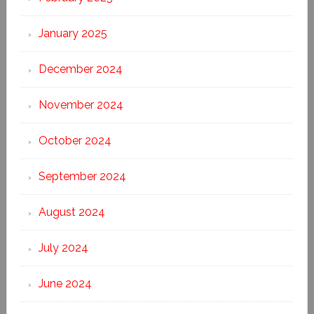
January 2025
December 2024
November 2024
October 2024
September 2024
August 2024
July 2024
June 2024