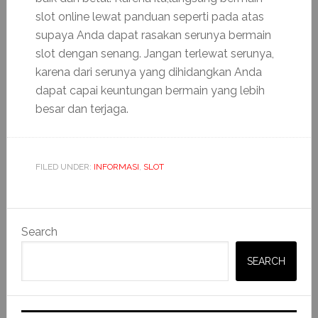
slot online lewat panduan seperti pada atas
supaya Anda dapat rasakan serunya bermain
slot dengan senang. Jangan terlewat serunya,
karena dari serunya yang dihidangkan Anda
dapat capai keuntungan bermain yang lebih
besar dan terjaga.
FILED UNDER:
INFORMASI
,
SLOT
Primary
Search
Sidebar
SEARCH