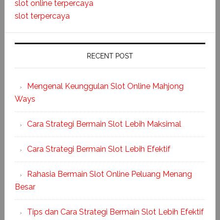
slot online terpercaya
slot terpercaya
RECENT POST
Mengenal Keunggulan Slot Online Mahjong
Ways
Cara Strategi Bermain Slot Lebih Maksimal
Cara Strategi Bermain Slot Lebih Efektif
Rahasia Bermain Slot Online Peluang Menang
Besar
Tips dan Cara Strategi Bermain Slot Lebih Efektif