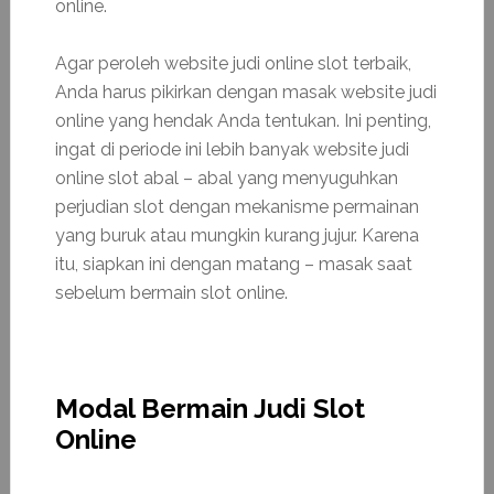
online.
Agar peroleh website judi online slot terbaik,
Anda harus pikirkan dengan masak website judi
online yang hendak Anda tentukan. Ini penting,
ingat di periode ini lebih banyak website judi
online slot abal – abal yang menyuguhkan
perjudian slot dengan mekanisme permainan
yang buruk atau mungkin kurang jujur. Karena
itu, siapkan ini dengan matang – masak saat
sebelum bermain slot online.
Modal Bermain Judi Slot
Online