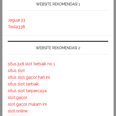
WEBSITE REKOMENDASI 1
Jaguar33
Tesla338
WEBSITE REKOMENDASI 2
situs judi slot terbaik no 1
situs slot
situs slot gacor hari ini
situs slot terbaik
situs slot terpercaya
slot gacor
slot gacor malam ini
slot online