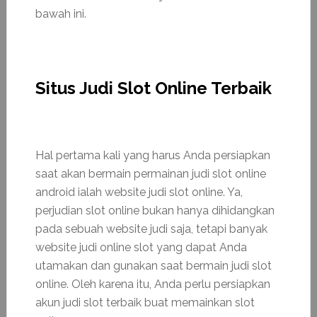
bawah ini.
Situs Judi Slot Online Terbaik
Hal pertama kali yang harus Anda persiapkan
saat akan bermain permainan judi slot online
android ialah website judi slot online. Ya,
perjudian slot online bukan hanya dihidangkan
pada sebuah website judi saja, tetapi banyak
website judi online slot yang dapat Anda
utamakan dan gunakan saat bermain judi slot
online. Oleh karena itu, Anda perlu persiapkan
akun judi slot terbaik buat memainkan slot