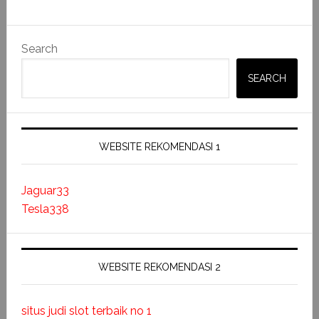
Primary
Search
Sidebar
SEARCH
WEBSITE REKOMENDASI 1
Jaguar33
Tesla338
WEBSITE REKOMENDASI 2
situs judi slot terbaik no 1