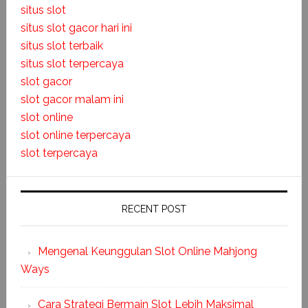
situs slot
situs slot gacor hari ini
situs slot terbaik
situs slot terpercaya
slot gacor
slot gacor malam ini
slot online
slot online terpercaya
slot terpercaya
RECENT POST
Mengenal Keunggulan Slot Online Mahjong
Ways
Cara Strategi Bermain Slot Lebih Maksimal