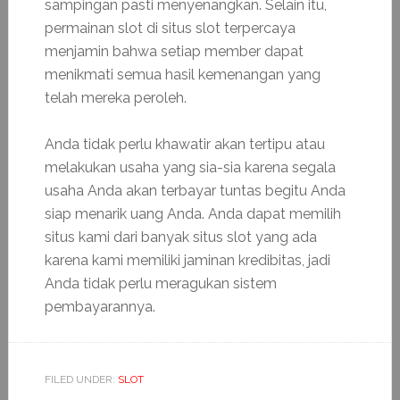
sampingan pasti menyenangkan. Selain itu,
permainan slot di situs slot terpercaya
menjamin bahwa setiap member dapat
menikmati semua hasil kemenangan yang
telah mereka peroleh.
Anda tidak perlu khawatir akan tertipu atau
melakukan usaha yang sia-sia karena segala
usaha Anda akan terbayar tuntas begitu Anda
siap menarik uang Anda. Anda dapat memilih
situs kami dari banyak situs slot yang ada
karena kami memiliki jaminan kredibitas, jadi
Anda tidak perlu meragukan sistem
pembayarannya.
FILED UNDER:
SLOT