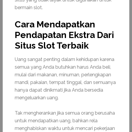
bermain slot.
Cara Mendapatkan
Pendapatan Ekstra Dari
Situs Slot Terbaik
Uang sangat penting dalam kehidupan karena
semua yang Anda butuhkan harus Anda beli,
mulai dari makanan, minuman, perlengkapan
mandi, pakaian, tempat tinggal, dan semuanya
hanya dapat dinikmati jika Anda bersedia
mengeluarkan uang.
Tak mengherankan jika semua orang berusaha
untuk mendapatkan uang, bahkan rela
menghabiskan waktu untuk mencari pekerjaan