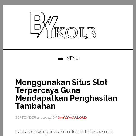
Skip
Skip
Skip
to
to
to
primary
main
primary
navigation
content
sidebar
MENU
Menggunakan Situs Slot
Terpercaya Guna
Mendapatkan Penghasilan
Tambahan
SEPTEMBER 29, 2024
BY
SHYLYWARLORD
Fakta bahwa generasi millenial tidak pernah