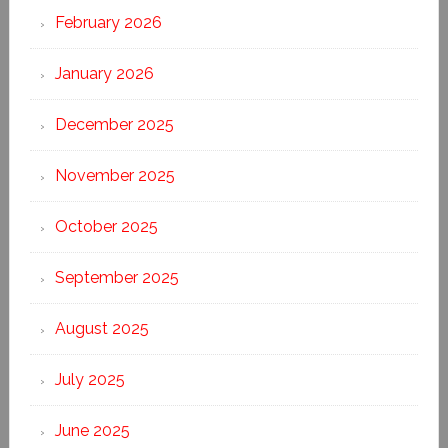
February 2026
January 2026
December 2025
November 2025
October 2025
September 2025
August 2025
July 2025
June 2025