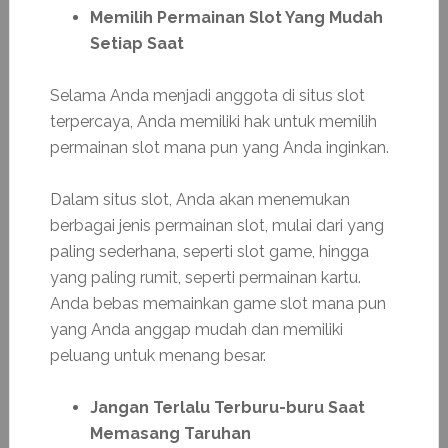
Memilih Permainan Slot Yang Mudah
Setiap Saat
Selama Anda menjadi anggota di situs slot
terpercaya, Anda memiliki hak untuk memilih
permainan slot mana pun yang Anda inginkan.
Dalam situs slot, Anda akan menemukan
berbagai jenis permainan slot, mulai dari yang
paling sederhana, seperti slot game, hingga
yang paling rumit, seperti permainan kartu.
Anda bebas memainkan game slot mana pun
yang Anda anggap mudah dan memiliki
peluang untuk menang besar.
Jangan Terlalu Terburu-buru Saat
Memasang Taruhan