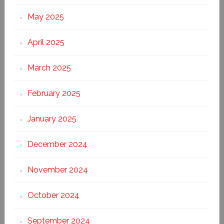
May 2025
April 2025
March 2025
February 2025
January 2025
December 2024
November 2024
October 2024
September 2024