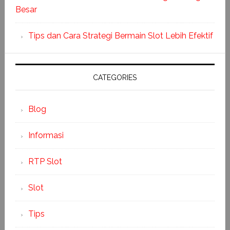
Besar
Tips dan Cara Strategi Bermain Slot Lebih Efektif
CATEGORIES
Blog
Informasi
RTP Slot
Slot
Tips