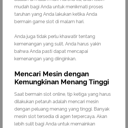
mudah bagi Anda untuk menikmati proses
taruhan yang Anda lakukan ketika Anda
bermain game slot di malam hari.
Anda juga tidak perlu khawatir tentang
kemenangan yang sulit. Anda harus yakin
bahwa Anda pasti dapat mencapai
kemenangan yang diinginkan.
Mencari Mesin dengan
Kemungkinan Menang Tinggi
Saat bermain slot online, tip ketiga yang harus
dilakukan petaruh adalah mencari mesin
dengan peluang menang yang tinggi. Banyak
mesin slot tersedia di agen terpercaya. Akan
lebih sulit bagi Anda untuk memainkan