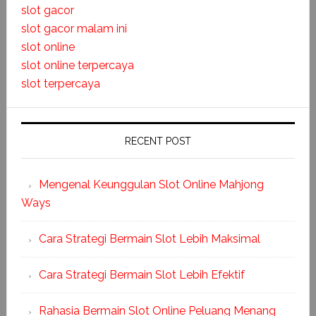
slot gacor
slot gacor malam ini
slot online
slot online terpercaya
slot terpercaya
RECENT POST
Mengenal Keunggulan Slot Online Mahjong
Ways
Cara Strategi Bermain Slot Lebih Maksimal
Cara Strategi Bermain Slot Lebih Efektif
Rahasia Bermain Slot Online Peluang Menang