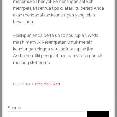
menemukan banyak kemenangan setelah
mempelajari semua tips di atas, itu berarti Anda
akan mendapatkan keuntungan yang lebih
besar juga.
Meskipun Anda bertaruh 10 ribu rupiah, Anda
masih memiliki kesempatan untuk meraih
keuntungan hingga ratusan juta rupiah jika
Anda memiliki pengetahuan dan strategi untuk
menang slot online.
FILED UNDER:
INFORMASI
,
SLOT
Primary
Search
Sidebar