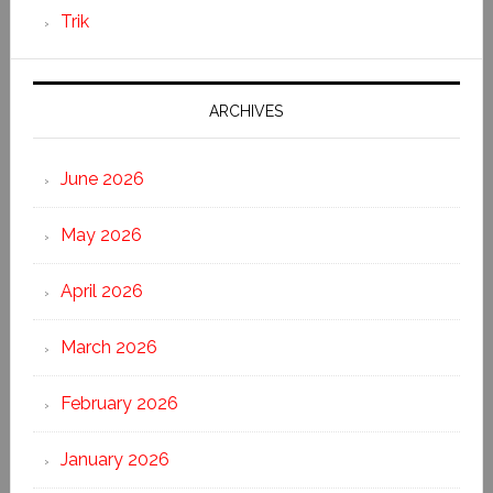
Trik
ARCHIVES
June 2026
May 2026
April 2026
March 2026
February 2026
January 2026