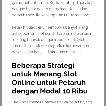
game judi slot online. Ketika strategi digunakan
dengan benar dalam permainan slot, setiap
petaruh memiliki kesempatan untuk menang.
Petaruh tidak perlu membawa banyak uang
untuk bermain slot sendiri karena mereka bisa
menang banyak dengan modal kecil. Oleh
karena itu, untuk mendapatkan kemenangan
besar setiap hari, ikuti panduan berikut ini.
Beberapa Strategi
untuk Menang Slot
Online untuk Petaruh
dengan Modal 10 Ribu
Jika Anda mengira bahwa hanya petaruh yang